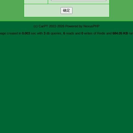
(c)
CarPT
2022-2026 Powered by
NexusPHP
page created in
0.003
sec with
3
db queries,
6
reads and
0
writes of Redis and
684.05 KB
ra