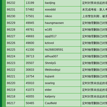
86232
13199
liaoljing
定时封禁未挂起的非
86231
57482
xxxxddd
未完成考核：新人考核(202
86230
57501
nikoo
上传警告到期，被系
86229
49945
haungmaosen
定时物理删除已封
86228
49761
w185
定时物理删除已封
86227
49693
qqq0517
定时物理删除已封
86226
49600
kzlovol
定时物理删除已封
86225
41330
hb268039591
定时物理删除已封
86224
39713
allhua007
定时物理删除已封
86223
35507
ShmilyG
定时物理删除已封
86222
30833
lifebloodxyz
定时物理删除已封
86221
16754
liujianli
定时物理删除已封
86220
45910
soaring
定时封禁未挂起的非
86219
41073
elder
定时封禁未挂起的非
86218
40055
kalijerry
定时封禁未挂起的非
86217
50465
Caulfield
定时物理删除已封