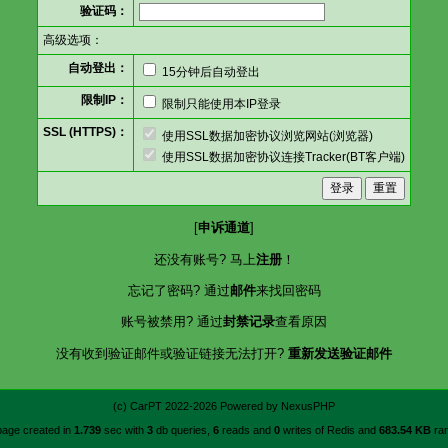
验证码：
高级选项：
自动登出：
15分钟后自动登出
限制IP：
限制只能使用本IP登录
SSL (HTTPS)：
使用SSL数据加密协议浏览网站(浏览器)
使用SSL数据加密协议连接Tracker(BT客户端)
[
申诉通道
]
还没有账号? 马上
注册
！
忘记了密码? 通过
邮件
来找回密码
账号被禁用? 通过
封禁记录
查看原因
没有收到验证邮件或验证链接无法打开?
重新发送验证邮件
(c)
CarPT
2022-2026 Powered by
NexusPHP
page created in
1.739
sec with
3
db queries,
6
reads and
0
writes of Redis and
683.54 KB
ra